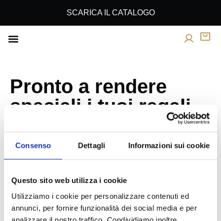
SCARICA IL CATALOGO
REGALI AZIENDALI
PRODOTTI PERSONALIZZATI
Pronto a rendere
speciali i tuoi regali
aziendali?
Scrivici per ricevere una proposta su misura. Che tu
Consenso
Dettagli
Informazioni sui cookie
voglia personalizzare un cesto, organizzare un grande
ordine o semplicemente ricevere informazioni, il nostro
team è a tua disposizione.
Questo sito web utilizza i cookie
Un piccolo gesto può lasciare un grande ricordo.
Utilizziamo i cookie per personalizzare contenuti ed
351 084 3866
annunci, per fornire funzionalità dei social media e per
business@pasticceriacapello.com
analizzare il nostro traffico. Condividiamo inoltre